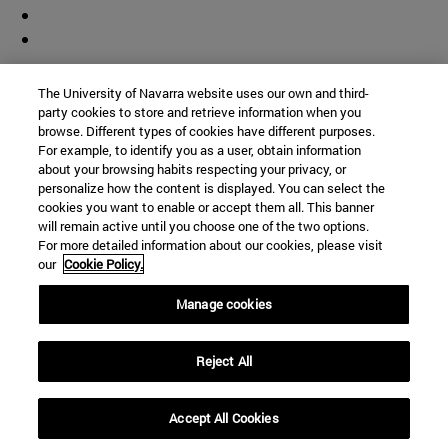
Colaborador
The University of Navarra website uses our own and third-
party cookies to store and retrieve information when you
browse. Different types of cookies have different purposes.
For example, to identify you as a user, obtain information
about your browsing habits respecting your privacy, or
personalize how the content is displayed. You can select the
cookies you want to enable or accept them all. This banner
© Universidad de Navarra
will remain active until you choose one of the two options.
For more detailed information about our cookies, please visit
Información legal
our
Cookie Policy.
Accesibilidad
Configuración de cookies
Manage cookies
Localizador de campus
Reject All
Accept All Cookies