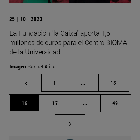
25 | 10 | 2023
La Fundación "la Caixa" aporta 1,5
millones de euros para el Centro BIOMA
de la Universidad
Imagen
Raquel Arilla
Página
Páginas intermedias Us
Página
1
...
15
Página
Página
Páginas intermedias U
Página
16
17
...
49