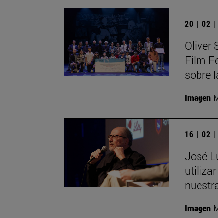
20 | 02 
Oliver
Film F
sobre l
Imagen
M
16 | 02 
José Lu
utiliza
nuestra
Imagen
M