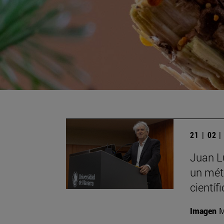
21 | 02 
Juan Lu
un mét
científ
Imagen
M