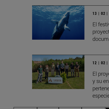
13 | 02 
El fest
proyec
docume
12 | 02 
El pro
y su e
pertene
especi