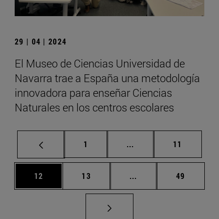
29 | 04 | 2024
El Museo de Ciencias Universidad de
Navarra trae a España una metodología
innovadora para enseñar Ciencias
Naturales en los centros escolares
Página
Páginas intermedias Us
Página
1
...
11
Página
Página
Páginas intermedias U
Página
12
13
...
49