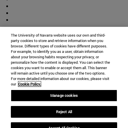
Colaborador
The University of Navarra website uses our own and third-
party cookies to store and retrieve information when you
browse. Different types of cookies have different purposes.
For example, to identify you as a user, obtain information
about your browsing habits respecting your privacy, or
personalize how the content is displayed. You can select the
cookies you want to enable or accept them all. This banner
© Universidad de Navarra
will remain active until you choose one of the two options.
For more detailed information about our cookies, please visit
Información legal
our
Cookie Policy.
Accesibilidad
Configuración de cookies
Manage cookies
Localizador de campus
Reject All