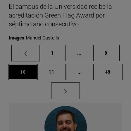
El campus de la Universidad recibe la
acreditación Green Flag Award por
séptimo año consecutivo
Imagen
Manuel Castells
Página
Páginas intermedias U
Página
1
...
9
Página
Página
Páginas intermedias U
Página
10
11
...
49