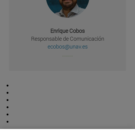
Enrique Cobos
Responsable de Comunicación
ecobos@unav.es
.........
Colaborador