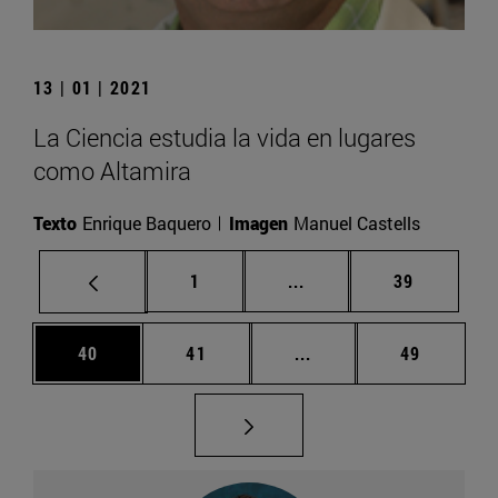
13 | 01 | 2021
La Ciencia estudia la vida en lugares
como Altamira
Texto
Enrique Baquero
Imagen
Manuel Castells
Página
Páginas intermedias Us
Página
1
...
39
Página
Página
Páginas intermedias U
Página
40
41
...
49