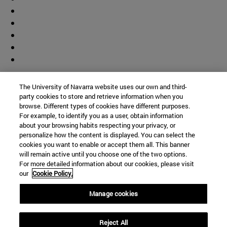
Colaborador
The University of Navarra website uses our own and third-
party cookies to store and retrieve information when you
browse. Different types of cookies have different purposes.
For example, to identify you as a user, obtain information
about your browsing habits respecting your privacy, or
personalize how the content is displayed. You can select the
cookies you want to enable or accept them all. This banner
© Universidad de Navarra
will remain active until you choose one of the two options.
For more detailed information about our cookies, please visit
Información legal
our
Cookie Policy.
Accesibilidad
Configuración de cookies
Manage cookies
Localizador de campus
Reject All