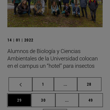
14 | 01 | 2022
Alumnos de Biología y Ciencias
Ambientales de la Universidad colocan
en el campus un “hotel” para insectos
Página
Páginas intermedias Us
Página
1
...
28
Página
Página
Páginas intermedias U
Página
29
30
...
49