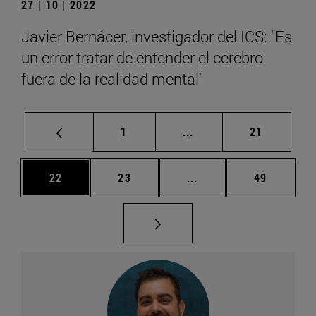
27 | 10 | 2022
Javier Bernácer, investigador del ICS: "Es
un error tratar de entender el cerebro
fuera de la realidad mental"
Página
Páginas intermedias Us
Página
1
...
21
Página
Página
Páginas intermedias U
Página
22
23
...
49