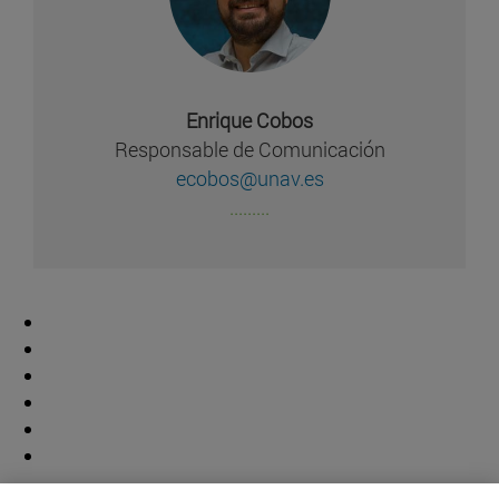
Enrique Cobos
Responsable de Comunicación
ecobos@unav.es
.........