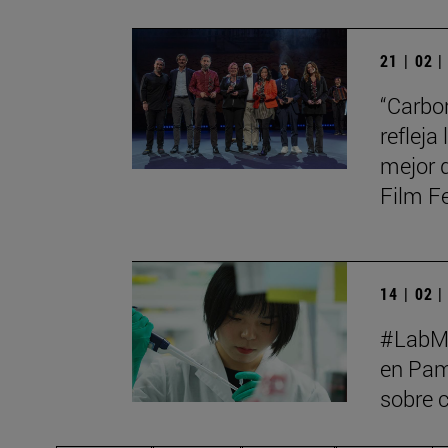
21 | 02 
“Carbo
refleja
mejor 
Film Fe
14 | 02 
#LabMe
en Pam
sobre c