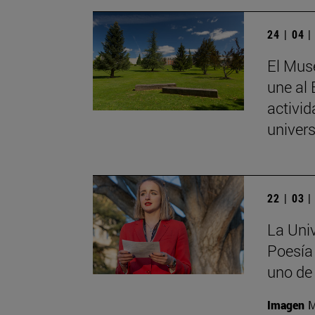
24 | 04 
El Mus
une al
activid
univers
22 | 03 
La Univ
Poesía 
uno de
Imagen
M