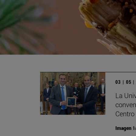
03 | 05 
La Uni
conveni
Centro
Imagen
M