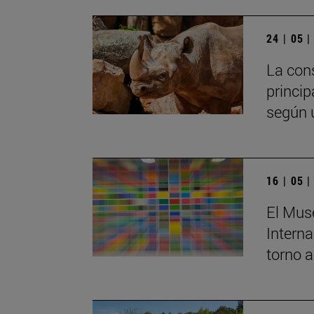
24 | 05 
La cons
princip
según u
16 | 05 
El Muse
Interna
torno a