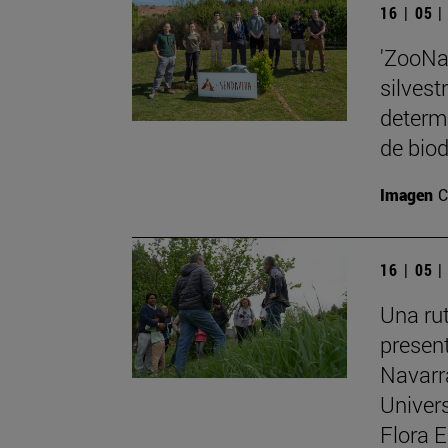
16 | 05 
'ZooNa
silvest
determi
de biod
Imagen
C
16 | 05 
Una rut
present
Navarr
Univers
Flora 