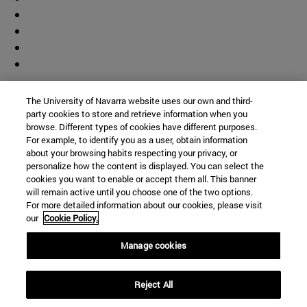
Colaborador
The University of Navarra website uses our own and third-
party cookies to store and retrieve information when you
browse. Different types of cookies have different purposes.
For example, to identify you as a user, obtain information
about your browsing habits respecting your privacy, or
personalize how the content is displayed. You can select the
cookies you want to enable or accept them all. This banner
© Universidad de Navarra
will remain active until you choose one of the two options.
For more detailed information about our cookies, please visit
Información legal
our
Cookie Policy.
Accesibilidad
Configuración de cookies
Manage cookies
Localizador de campus
Reject All