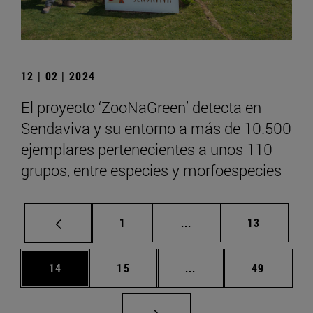
12 | 02 | 2024
El proyecto ‘ZooNaGreen’ detecta en
Sendaviva y su entorno a más de 10.500
ejemplares pertenecientes a unos 110
grupos, entre especies y morfoespecies
Página
Páginas intermedias Us
Página
1
...
13
Página
Página
Páginas intermedias U
Página
14
15
...
49