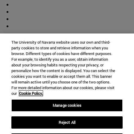
Colaborador
The University of Navarra website uses our own and third-
party cookies to store and retrieve information when you
browse. Different types of cookies have different purposes.
For example, to identify you as a user, obtain information
about your browsing habits respecting your privacy, or
personalize how the content is displayed. You can select the
cookies you want to enable or accept them all. This banner
© Universidad de Navarra
will remain active until you choose one of the two options.
For more detailed information about our cookies, please visit
Información legal
our
Cookie Policy.
Accesibilidad
Configuración de cookies
Manage cookies
Localizador de campus
Reject All