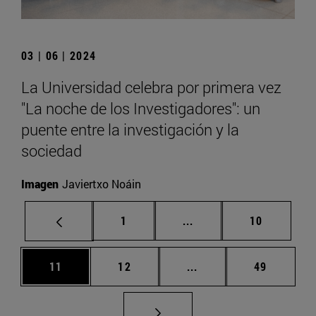
03 | 06 | 2024
La Universidad celebra por primera vez
"La noche de los Investigadores": un
puente entre la investigación y la
sociedad
Imagen
Javiertxo Noáin
Página
Páginas intermedias Us
Página
1
...
10
Página
Página
Páginas intermedias U
Página
11
12
...
49