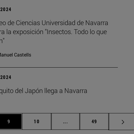
| 2024
eo de Ciencias Universidad de Navarra
a la exposición "Insectos. Todo lo que
n"
anuel Castells
| 2024
quito del Japón llega a Navarra
s Use TAB para desplazarse.
Página
Página
Páginas intermedias Use TAB 
Página
9
10
...
49