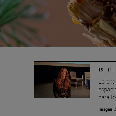
15 | 11 
Lorena 
espacio
para fo
Imagen
C