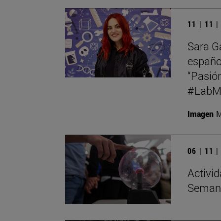
11 | 11 
Sara G
español
“Pasión
#LabMe
Imagen
M
06 | 11 
Activid
Semana