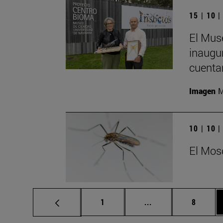
15 | 10 
El Mus
inaugur
cuenta
Imagen
M
10 | 10 
El Mos
Página
Páginas intermedia
Página
1
...
8