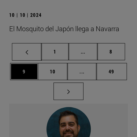
10 | 10 | 2024
El Mosquito del Japón llega a Navarra
Página
Páginas intermedias U
Página
1
...
8
Página
Página
Páginas intermedias U
Página
9
10
...
49