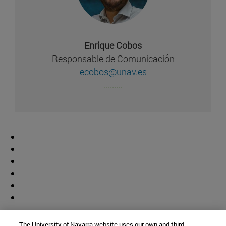
Enrique Cobos
Responsable de Comunicación
ecobos@unav.es
.........
Colaborador
The University of Navarra website uses our own and third-