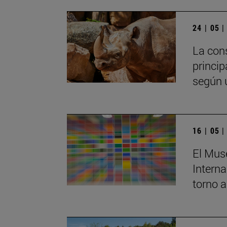
24 | 05 
La cons
princip
según u
16 | 05 
El Muse
Interna
torno a