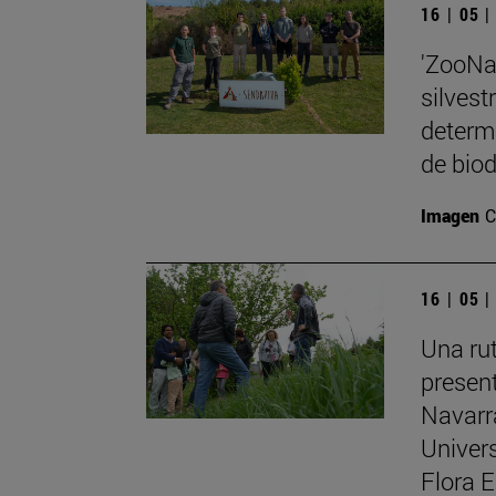
16 | 05 
'ZooNa
silvest
determi
de biod
Imagen
C
16 | 05 
Una rut
present
Navarr
Univers
Flora 