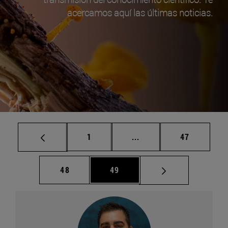
acercamos aquí las últimas noticias.
Página
Páginas intermedias Us
Página
1
...
47
Página
Página
48
49