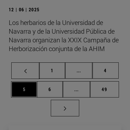
12 | 06 | 2025
Los herbarios de la Universidad de
Navarra y de la Universidad Pública de
Navarra organizan la XXIX Campaña de
Herborización conjunta de la AHIM
Página
Páginas intermedias U
Página
1
...
4
Página
Página
Páginas intermedias Us
Página
5
6
...
49