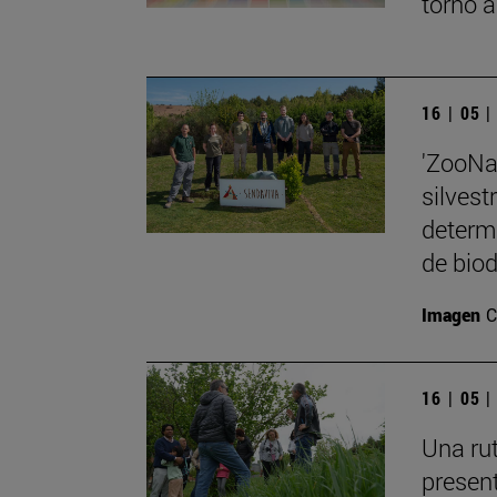
torno a
16 | 05 
'ZooNa
silvest
determi
de biod
Imagen
C
16 | 05 
Una rut
present