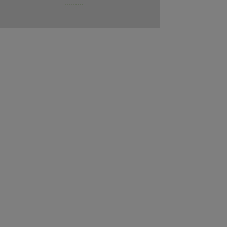
.........