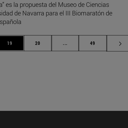
a” es la propuesta del Museo de Ciencias
idad de Navarra para el III Biomaratón de
Española
 Use TAB para desplazarse.
Página
Página
Páginas intermedias Use TA
Página
19
20
...
49