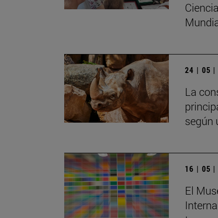
Ciencia
Mundia
24 | 05 
La cons
princip
según u
16 | 05 
El Muse
Interna