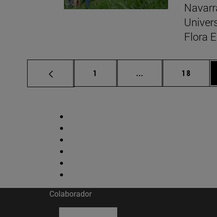
Navarr
Univers
Flora 
Página
Páginas intermedias
Página
1
...
18
Colaborador