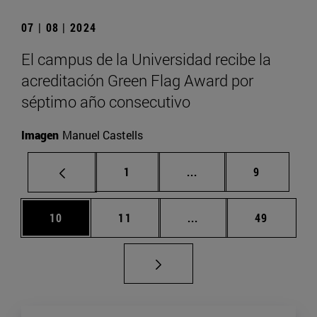
07 | 08 | 2024
El campus de la Universidad recibe la
acreditación Green Flag Award por
séptimo año consecutivo
Imagen
Manuel Castells
Página
Páginas intermedias U
Página
1
...
9
Página
Página
Páginas intermedias U
Página
10
11
...
49