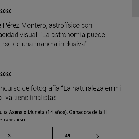
| 2026
 Pérez Montero, astrofísico con
acidad visual: "La astronomía puede
erse de una manera inclusiva"
| 2026
concurso de fotografía “La naturaleza en mi
” ya tiene finalistas
ulia Asensio Muneta (14 años). Ganadora de la II
el concurso
Página
Páginas intermedias Use TAB para desplaz
Página
3
...
49