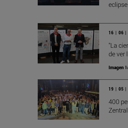
eclipse
16 | 06 
"La cie
de ver
Imagen
M
19 | 05 
400 per
Zentral