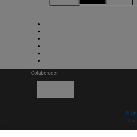
Colaborador
© Uni
Nava