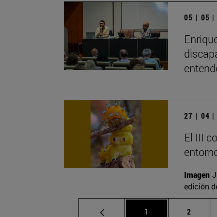
05 | 05 
Enrique
discap
entend
27 | 04 
El III 
entorno
Imagen
J
edición d
Página
Página
1
2