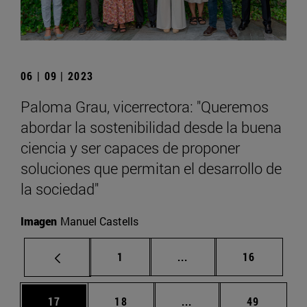
06 | 09 | 2023
Paloma Grau, vicerrectora: "Queremos
abordar la sostenibilidad desde la buena
ciencia y ser capaces de proponer
soluciones que permitan el desarrollo de
la sociedad"
Imagen
Manuel Castells
Página
Páginas intermedias Us
Página
1
...
16
Página
Página
Páginas intermedias U
Página
17
18
...
49