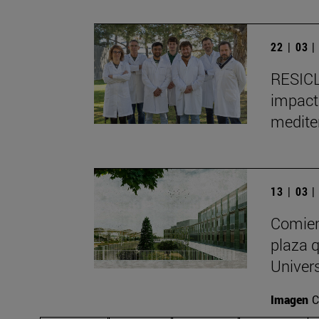
22 | 03 
RESICL
impacto
medite
13 | 03 
Comien
plaza q
Univer
Imagen
C