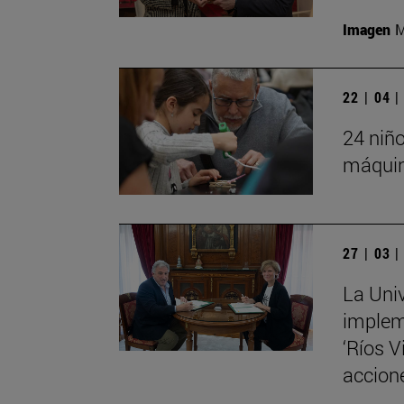
Imagen
M
22 | 04 
24 niño
máquin
27 | 03 
La Uni
implem
‘Ríos V
accione