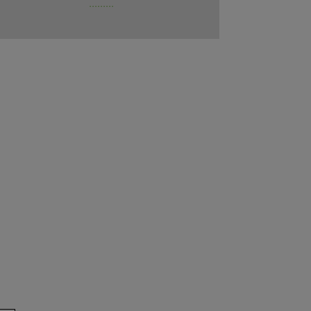
.........