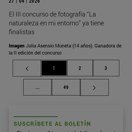
27 | 04 | 2026
El III concurso de fotografía “La
naturaleza en mi entorno” ya tiene
finalistas
Imagen
Julia Asensio Muneta (14 años). Ganadora de
la II edición del concurso
Página
Página
Página
1
2
3
Páginas intermedias Use TAB para despla
Página
...
49
SUSCRÍBETE AL BOLETÍN